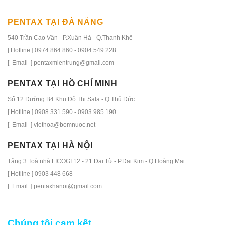
PENTAX TẠI ĐÀ NẴNG
540 Trần Cao Vân - P.Xuân Hà - Q.Thanh Khê
[ Hotline ] 0974 864 860 - 0904 549 228
[ Email ] pentaxmientrung@gmail.com
PENTAX TẠI HỒ CHÍ MINH
Số 12 Đường B4 Khu Đô Thị Sala - Q.Thủ Đức
[ Hotline ] 0908 331 590 - 0903 985 190
[ Email ] viethoa@bomnuoc.net
PENTAX TẠI HÀ NỘI
Tầng 3 Toà nhà LICOGI 12 - 21 Đại Từ - P.Đại Kim - Q.Hoàng Mai
[ Hotline ] 0903 448 668
[ Email ] pentaxhanoi@gmail.com
Chúng tôi cam kết