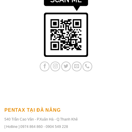
PENTAX TẠI ĐÀ NẴNG
540 Trần Cao Vân - P.Xuân Hà - Q.Thanh Khê
[ Hotline ] 0974 864 860 - 0904 549 228