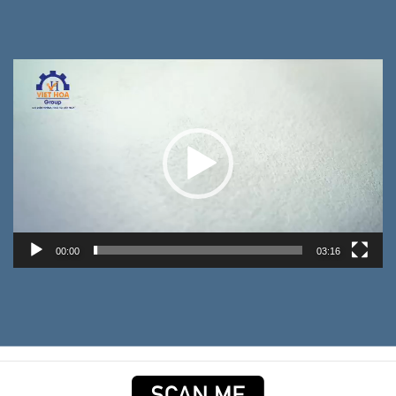
Trình
chơi
Video
00:00
03:16