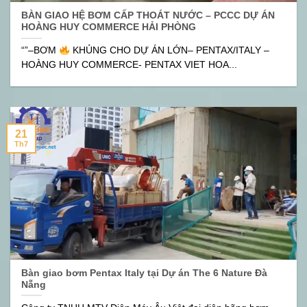
BÀN GIAO HỆ BƠM CẤP THOÁT NƯỚC – PCCC DỰ ÁN
HOÀNG HUY COMMERCE HẢI PHÒNG
“”–BƠM
KHỦNG CHO DỰ ÁN LỚN– PENTAX/ITALY –
HOÀNG HUY COMMERCE- PENTAX VIET HOA...
21
Th7
Bàn giao bơm Pentax Italy tại Dự án The 6 Nature Đà
Nẵng