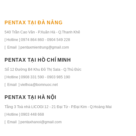
PENTAX TẠI ĐÀ NẴNG
540 Trần Cao Vân - P.Xuân Hà - Q.Thanh Khê
[ Hotline ] 0974 864 860 - 0904 549 228
[ Email ] pentaxmientrung@gmail.com
PENTAX TẠI HỒ CHÍ MINH
Số 12 Đường B4 Khu Đô Thị Sala - Q.Thủ Đức
[ Hotline ] 0908 331 590 - 0903 985 190
[ Email ] viethoa@bomnuoc.net
PENTAX TẠI HÀ NỘI
Tầng 3 Toà nhà LICOGI 12 - 21 Đại Từ - P.Đại Kim - Q.Hoàng Mai
[ Hotline ] 0903 448 668
[ Email ] pentaxhanoi@gmail.com