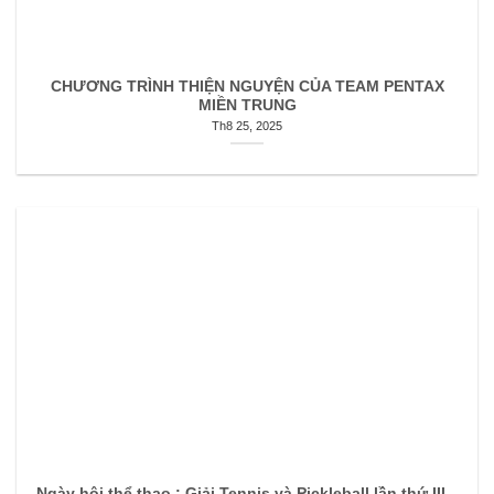
CHƯƠNG TRÌNH THIỆN NGUYỆN CỦA TEAM PENTAX
MIỀN TRUNG
Th8 25, 2025
Ngày hội thể thao : Giải Tennis và Pickleball lần thứ III –