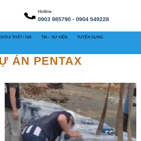
Hotline :
0903 985790 - 0904 549228
NTAX THẬT / GIẢ
TIN – SỰ KIỆN
TUYỂN DỤNG
DỰ ÁN PENTAX