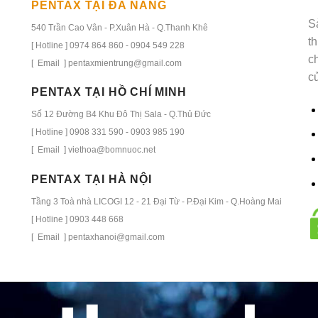
PENTAX TẠI ĐÀ NẴNG
S
540 Trần Cao Vân - P.Xuân Hà - Q.Thanh Khê
t
[ Hotline ] 0974 864 860 - 0904 549 228
c
[ Email ] pentaxmientrung@gmail.com
c
PENTAX TẠI HỒ CHÍ MINH
Số 12 Đường B4 Khu Đô Thị Sala - Q.Thủ Đức
[ Hotline ] 0908 331 590 - 0903 985 190
[ Email ] viethoa@bomnuoc.net
PENTAX TẠI HÀ NỘI
Tầng 3 Toà nhà LICOGI 12 - 21 Đại Từ - P.Đại Kim - Q.Hoàng Mai
[ Hotline ] 0903 448 668
[ Email ] pentaxhanoi@gmail.com