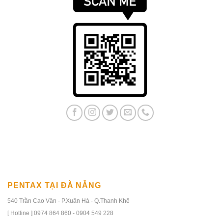
PENTAX TẠI ĐÀ NẴNG
540 Trần Cao Vân - P.Xuân Hà - Q.Thanh Khê
[ Hotline ] 0974 864 860 - 0904 549 228