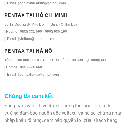
[ Email ] pentaxmientrung@gmail.com
PENTAX TẠI HỒ CHÍ MINH
Số 12 Đường B4 Khu Đô Thị Sala - Q.Thủ Đức
[ Hotline ] 0908 331 590 - 0903 985 190
[ Email ] viethoa@bomnuoc.net
PENTAX TẠI HÀ NỘI
Tầng 3 Toà nhà LICOGI 12 - 21 Đại Từ - P.Đại Kim - Q.Hoàng Mai
[ Hotline ] 0903 448 668
[ Email ] pentaxhanoi@gmail.com
Chúng tôi cam kết
Sản phẩm và dịch vụ được chúng tôi cung cấp ra thị
trường đảm bảo nguồn gốc xuất xứ và hồ sơ chứng nhận
nhập khẩu rõ ràng, đảm bảo quyền lợi của Khách hàng.