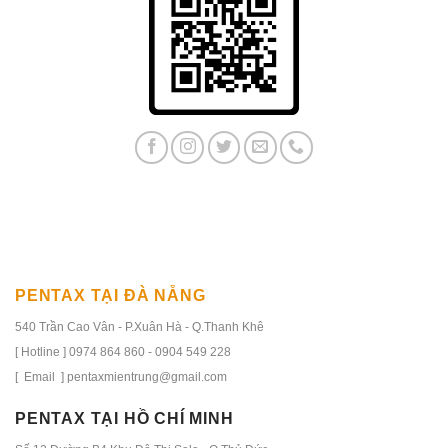
PENTAX TẠI ĐÀ NẴNG
540 Trần Cao Vân - P.Xuân Hà - Q.Thanh Khê
[ Hotline ] 0974 864 860 - 0904 549 228
[ Email ] pentaxmientrung@gmail.com
PENTAX TẠI HỒ CHÍ MINH