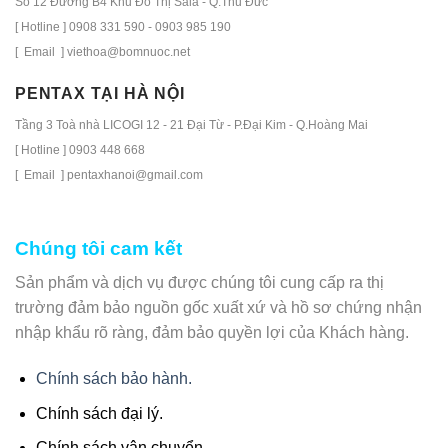
Số 12 Đường B4 Khu Đô Thị Sala - Q.Thủ Đức
[ Hotline ] 0908 331 590 - 0903 985 190
[ Email ] viethoa@bomnuoc.net
PENTAX TẠI HÀ NỘI
Tầng 3 Toà nhà LICOGI 12 - 21 Đại Từ - P.Đại Kim - Q.Hoàng Mai
[ Hotline ] 0903 448 668
[ Email ] pentaxhanoi@gmail.com
Chúng tôi cam kết
Sản phẩm và dịch vụ được chúng tôi cung cấp ra thị
trường đảm bảo nguồn gốc xuất xứ và hồ sơ chứng nhận
nhập khẩu rõ ràng, đảm bảo quyền lợi của Khách hàng.
Chính sách bảo hành.
Chính sách đại lý.
Chính sách vận chuyển.