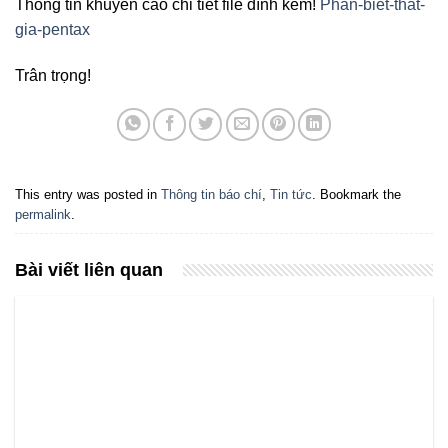
Thông tin khuyến cáo chi tiết file đính kèm!
Phan-biet-that-
gia-pentax
Trân trọng!
This entry was posted in
Thông tin báo chí
,
Tin tức
. Bookmark the
permalink
.
Bài viết liên quan