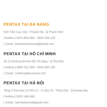
PENTAX TẠI ĐÀ NẴNG
540 Trần Cao Vân - P.Xuân Hà - Q.Thanh Khê
[ Hotline ] 0974 864 860 - 0904 549 228
[ Email ] pentaxmientrung@gmail.com
PENTAX TẠI HỒ CHÍ MINH
Số 12 Đường B4 Khu Đô Thị Sala - Q.Thủ Đức
[ Hotline ] 0908 331 590 - 0903 985 190
[ Email ] viethoa@bomnuoc.net
PENTAX TẠI HÀ NỘI
Tầng 3 Toà nhà LICOGI 12 - 21 Đại Từ - P.Đại Kim - Q.Hoàng Mai
[ Hotline ] 0903 448 668
[ Email ] pentaxhanoi@gmail.com