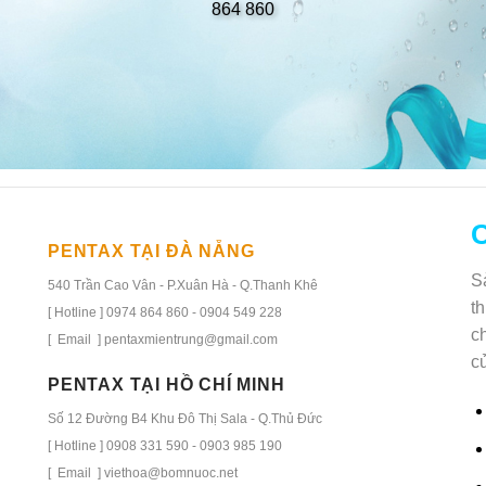
864 860
C
PENTAX TẠI ĐÀ NẴNG
S
540 Trần Cao Vân - P.Xuân Hà - Q.Thanh Khê
t
[ Hotline ] 0974 864 860 - 0904 549 228
c
[ Email ] pentaxmientrung@gmail.com
c
PENTAX TẠI HỒ CHÍ MINH
Số 12 Đường B4 Khu Đô Thị Sala - Q.Thủ Đức
[ Hotline ] 0908 331 590 - 0903 985 190
[ Email ] viethoa@bomnuoc.net