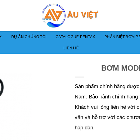
X
DỰ ÁN CHÚNG TÔI
CATALOGUE PENTAX
PHÂN BIỆT BƠM PE
LIÊN HỆ
BƠM MOD
Sản phẩm chính hãng được p
Nam. Bảo hành chính hãng 
Khách vui lòng liên hệ với 
vấn và hỗ trợ với các chươ
hấp dẫn.