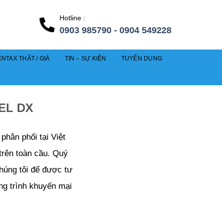
Hotline :
0903 985790 - 0904 549228
NTAX THẬT / GIẢ
TIN – SỰ KIỆN
TUYỂN DỤNG
EL DX
hân phối tại Việt
trên toàn cầu. Quý
chúng tôi để được tư
ng trình khuyến mại