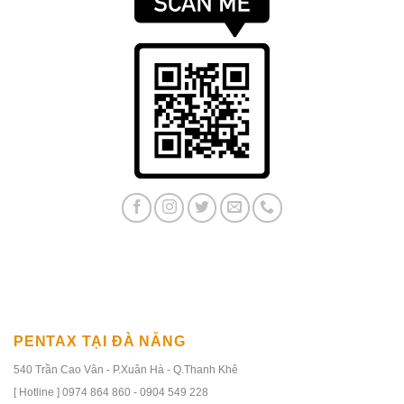
PENTAX TẠI ĐÀ NẴNG
540 Trần Cao Vân - P.Xuân Hà - Q.Thanh Khê
[ Hotline ] 0974 864 860 - 0904 549 228