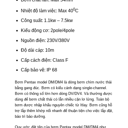
0
Nhiệt độ làm việc: Max 40
C
Công suất: 1.1kw – 7.5kw
Kiểu động cơ: 2pole/4pole
Nguồn điện: 230V/380V
Độ dài cáp: 10m
Cấp cách điện: Class F
Cấp bảo vệ: IP 68
Bơm Pentax model DM/DM4 là dòng bơm chìm nước thải
bằng gang đúc. Bơm có kiểu cánh dạng single-channel.
Bơm có thông số lớn hơn dòng DV/DV4. Và thường được
dùng để bơm chất thải có lẫn nhiều cặn lơ lửng. Toàn bộ
bơm được nhập khẩu nguyên chiếc từ Itlay. Bơm cũng hỗ
trợ lắp thêm khớp nối nhanh để thuận tiện cho việc lắp đặt,
bảo trì bảo dưỡng.
Quy ước đặt tên của bơm Pentax model DM/DM4 như