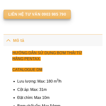
LIÊN HỆ TƯ VẤN 0903 985 790
Mô tả
HƯỚNG DẪN SỬ DỤNG BƠM THẢI TỪ
HÃNG PENTAX.
CATALOGUE DM
3
Lưu lượng: Max: 180 m
/h
Cột áp: Max: 31m
Đặt chìm: Max 10m
Bơm chất rắn: Max 54mm