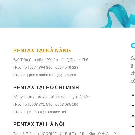
C
PENTAX TẠI ĐÀ NẴNG
S
540 Trần Cao Vân - P.Xuân Hà - Q.Thanh Khê
t
[ Hotline ] 0974 864 860 - 0904 549 228
c
[ Email ] pentaxmientrung@gmail.com
c
PENTAX TẠI HỒ CHÍ MINH
Số 12 Đường B4 Khu Đô Thị Sala - Q.Thủ Đức
[ Hotline ] 0908 331 590 - 0903 985 190
[ Email ] viethoa@bomnuoc.net
PENTAX TẠI HÀ NỘI
Tầng 3 Toà nhà LICOGI 12 - 21 Đại Từ - P.Đại Kim - Q.Hoàng Mai