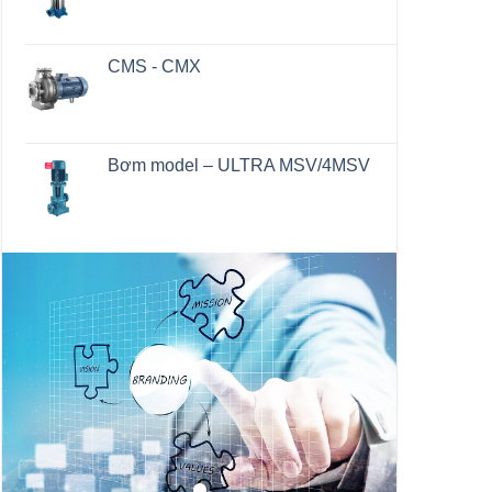
Bơm model ULTRA V/L
CMS - CMX
Bơm model – ULTRA MSV/4MSV