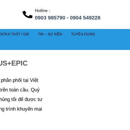
Hotline :
0903 985790 - 0904 549228
NTAX THẬT / GIẢ
TIN – SỰ KIỆN
TUYỂN DỤNG
US+EPIC
hân phối tại Việt
trên toàn cầu. Quý
chúng tôi để được tư
ng trình khuyến mại