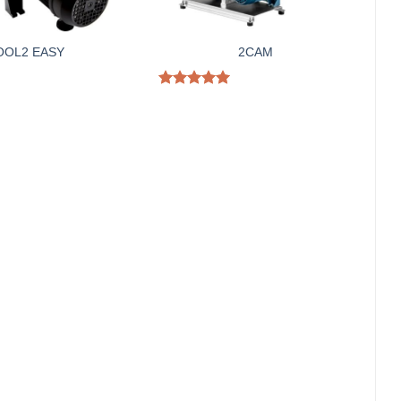
OOL2 EASY
2CAM
Được xếp
hạng
5.00
5 sao