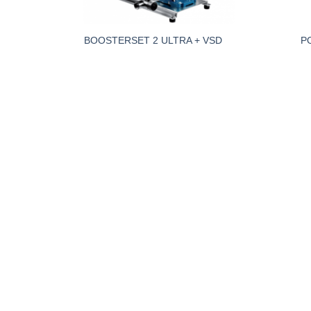
ERSET 2
BOOSTERSET 2 ULTRA + VSD
P