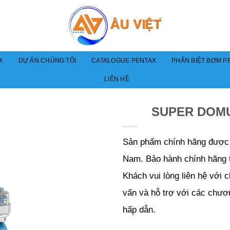
X
DỰ ÁN CHÚNG TÔI
CATALOGUE PENTAX
PHÂN BIỆT BƠM PE
LIÊN HỆ
SUPER DOM
Sản phẩm chính hãng được p
Nam. Bảo hành chính hãng 
Khách vui lòng liên hệ với 
vấn và hỗ trợ với các chươ
hấp dẫn.