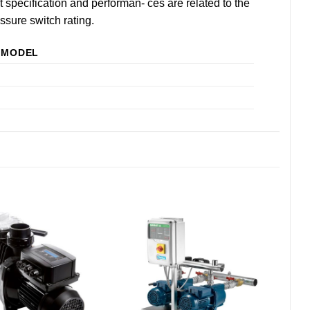
specification and performan- ces are related to the
sure switch rating.
MODEL