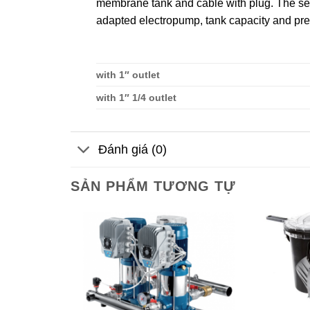
membrane tank and cable with plug. The set 
adapted electropump, tank capacity and pres
with 1″ outlet
with 1″ 1/4 outlet
Đánh giá (0)
SẢN PHẨM TƯƠNG TỰ