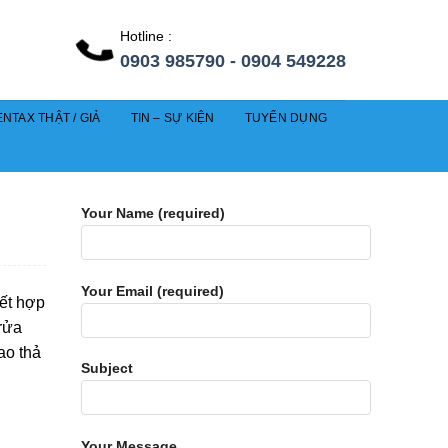
Hotline :
0903 985790 - 0904 549228
NTAX THẬT / GIẢ
TIN – SỰ KIỆN
TUYỂN DỤNG
Your Name (required)
Your Email (required)
ết hợp
 rửa
ao thả
Subject
Your Message