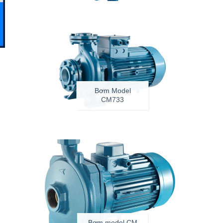
Bơm Model
CM733
Bơm model CM