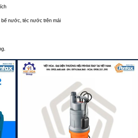
tích
bể nước, téc nước trên mái
ng.