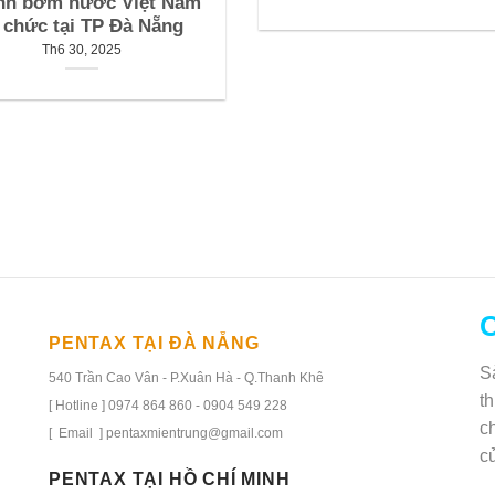
nh bơm nước Việt Nam
 chức tại TP Đà Nẵng
Th6 30, 2025
C
PENTAX TẠI ĐÀ NẴNG
S
540 Trần Cao Vân - P.Xuân Hà - Q.Thanh Khê
t
[ Hotline ] 0974 864 860 - 0904 549 228
c
[ Email ] pentaxmientrung@gmail.com
c
PENTAX TẠI HỒ CHÍ MINH