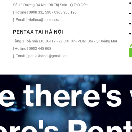
Số 12 Đường B4 Khu Đô Thị Sala - Q.Thủ Đức
[ Hotline ] 0908 331 590 - 0903 985 190
[ Email ] viethoa@bomnuoc.net
PENTAX TẠI HÀ NỘI
Tầng 3 Toà nhà LICOGI 12 - 21 Đại Từ - P.Đại Kim - Q.Hoàng Mai
[ Hotline ] 0903 448 668
[ Email ] pentaxhanoi@gmail.com