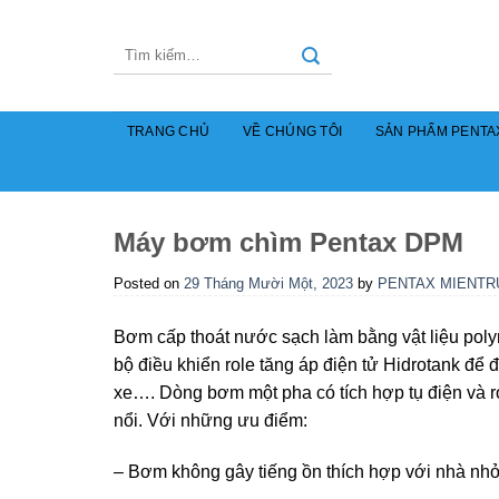
Skip
to
Tìm
content
kiếm:
TRANG CHỦ
VỀ CHÚNG TÔI
SẢN PHẨM PENTA
Máy bơm chìm Pentax DPM
Posted on
29 Tháng Mười Một, 2023
by
PENTAX MIENTR
Bơm cấp thoát nước sạch làm bằng vật liệu pol
bộ điều khiển role tăng áp điện tử Hidrotank để
xe…. Dòng bơm một pha có tích hợp tụ điện và ro
nổi. Với những ưu điểm:
– Bơm không gây tiếng ồn thích hợp với nhà nhỏ 