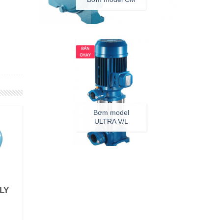
Bơm model
ULTRA V/L
LY