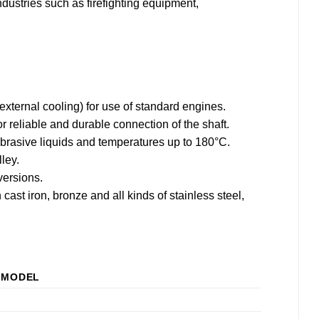
dustries such as firefighting equipment,
 external cooling) for use of standard engines.
or reliable and durable connection of the shaft.
abrasive liquids and temperatures up to 180°C.
lley.
versions.
 cast iron, bronze and all kinds of stainless steel,
MODEL