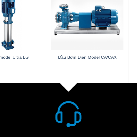
model Ultra LG
Đầu Bơm Điện Model CA/CAX
Khách hàng được hỗ trợ tư vấn tối ưu hồ sơ kỹ