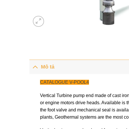
Mô tả
CATALOGUE V-POOL4
Vertical Turbine pump end made of cast iron
or engine motors drive heads. Available i
the foot valve and mechanical seal is availab
plants, Geothermal systems are the most c