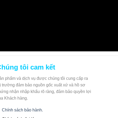
nội thành, nhanh chóng, tiện lợi.
húng tôi cam kết
ản phẩm và dịch vụ được chúng tôi cung cấp ra
hị trường đảm bảo nguồn gốc xuất xứ và hồ sơ
hứng nhận nhập khẩu rõ ràng, đảm bảo quyền lợi
ủa Khách hàng.
Chính sách bảo hành.