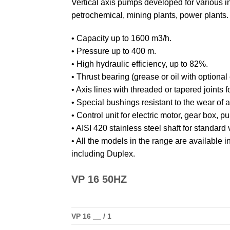
Vertical axis pumps developed for various in
petrochemical, mining plants, power plants.
• Capacity up to 1600 m3/h.
• Pressure up to 400 m.
• High hydraulic efficiency, up to 82%.
• Thrust bearing (grease or oil with optional
• Axis lines with threaded or tapered joints f
• Special bushings resistant to the wear of 
• Control unit for electric motor, gear box, pu
• AISI 420 stainless steel shaft for standard 
• All the models in the range are available in
including Duplex.
VP 16 50HZ
VP 16 __ / 1