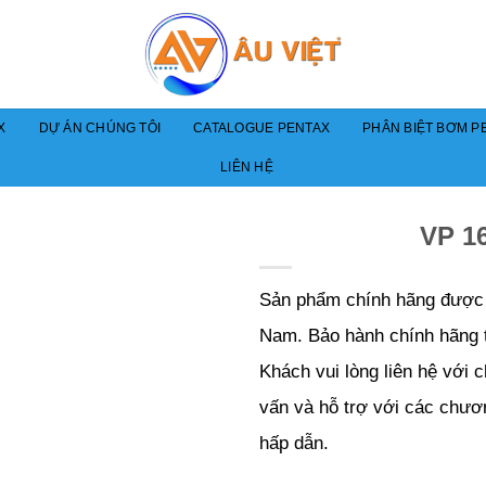
X
DỰ ÁN CHÚNG TÔI
CATALOGUE PENTAX
PHÂN BIỆT BƠM PE
LIÊN HỆ
VP 1
Sản phẩm chính hãng được p
Nam. Bảo hành chính hãng 
Khách vui lòng liên hệ với 
vấn và hỗ trợ với các chươ
hấp dẫn.