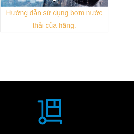
Hướng dẫn sử dụng bơm nước
thải của hãng.
Bơm Model CMG-CMGX
Khách hàng được ưu đãi cước vận chuyển trong