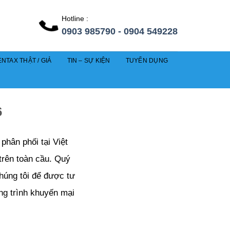
Hotline :
0903 985790 - 0904 549228
NTAX THẬT / GIẢ
TIN – SỰ KIỆN
TUYỂN DỤNG
6
hân phối tại Việt
trên toàn cầu. Quý
chúng tôi để được tư
ng trình khuyến mại