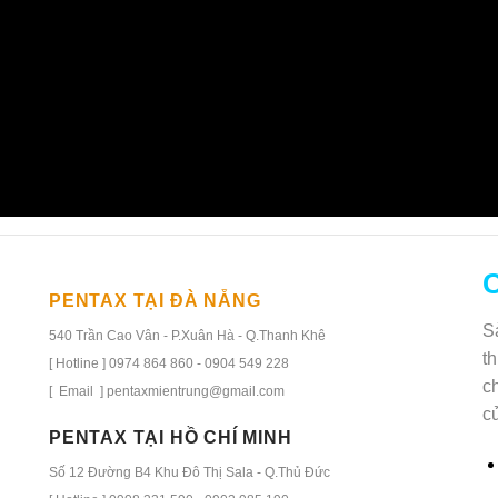
thuật và lắp đặt thiết bị. Hỗ trợ theo hotline: 0974
864 860
C
PENTAX TẠI ĐÀ NẴNG
S
540 Trần Cao Vân - P.Xuân Hà - Q.Thanh Khê
t
[ Hotline ] 0974 864 860 - 0904 549 228
c
[ Email ] pentaxmientrung@gmail.com
c
PENTAX TẠI HỒ CHÍ MINH
Số 12 Đường B4 Khu Đô Thị Sala - Q.Thủ Đức