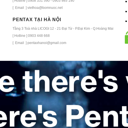
[ Hotline ] 0908 331 590 - 0903 985 190
[ Email ] viethoa@bomnuoc.net
PENTAX TẠI HÀ NỘI
Tầng 3 Toà nhà LICOGI 12 - 21 Đại Từ - P.Đại Kim - Q.Hoàng Mai
[ Hotline ] 0903 448 668
[ Email ] pentaxhanoi@gmail.com