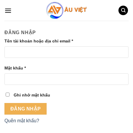
Skip
to
content
ĐĂNG NHẬP
Tên tài khoản hoặc địa chỉ email
*
Mật khẩu
*
Ghi nhớ mật khẩu
ĐĂNG NHẬP
Quên mật khẩu?