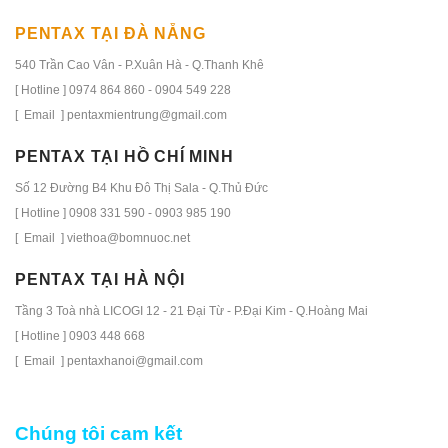
PENTAX TẠI ĐÀ NẴNG
540 Trần Cao Vân - P.Xuân Hà - Q.Thanh Khê
[ Hotline ] 0974 864 860 - 0904 549 228
[ Email ] pentaxmientrung@gmail.com
PENTAX TẠI HỒ CHÍ MINH
Số 12 Đường B4 Khu Đô Thị Sala - Q.Thủ Đức
[ Hotline ] 0908 331 590 - 0903 985 190
[ Email ] viethoa@bomnuoc.net
PENTAX TẠI HÀ NỘI
Tầng 3 Toà nhà LICOGI 12 - 21 Đại Từ - P.Đại Kim - Q.Hoàng Mai
[ Hotline ] 0903 448 668
[ Email ] pentaxhanoi@gmail.com
Chúng tôi cam kết