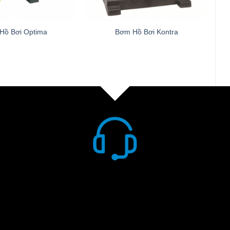
Hồ Bơi Optima
Bơm Hồ Bơi Kontra
Khách hàng được hỗ trợ tư vấn tối ưu hồ sơ kỹ
thuật và lắp đặt thiết bị. Hỗ trợ theo hotline: 0974
864 860