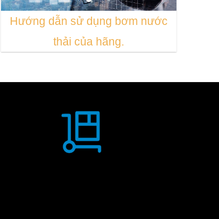
Hướng dẫn sử dụng bơm nước
POOL2
thải của hãng.
Khách hàng được ưu đãi cước vận chuyển trong
nội thành, nhanh chóng, tiện lợi.