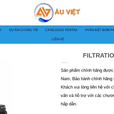
X
DỰ ÁN CHÚNG TÔI
CATALOGUE PENTAX
PHÂN BIỆT BƠM PE
LIÊN HỆ
FILTRATIO
Sản phẩm chính hãng được p
Nam. Bảo hành chính hãng 
Khách vui lòng liên hệ với 
vấn và hỗ trợ với các chươ
hấp dẫn.