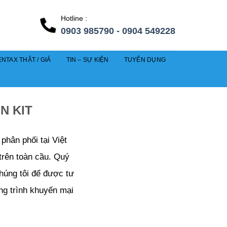
Hotline :
0903 985790 - 0904 549228
NTAX THẬT / GIẢ
TIN – SỰ KIỆN
TUYỂN DỤNG
N KIT
hân phối tại Việt
trên toàn cầu. Quý
chúng tôi để được tư
ng trình khuyến mại