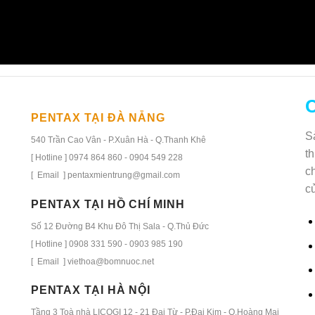
C
PENTAX TẠI ĐÀ NẴNG
S
540 Trần Cao Vân - P.Xuân Hà - Q.Thanh Khê
t
[ Hotline ] 0974 864 860 - 0904 549 228
c
[ Email ] pentaxmientrung@gmail.com
c
PENTAX TẠI HỒ CHÍ MINH
Số 12 Đường B4 Khu Đô Thị Sala - Q.Thủ Đức
[ Hotline ] 0908 331 590 - 0903 985 190
[ Email ] viethoa@bomnuoc.net
PENTAX TẠI HÀ NỘI
Tầng 3 Toà nhà LICOGI 12 - 21 Đại Từ - P.Đại Kim - Q.Hoàng Mai